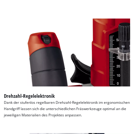
Wir benötigen deine Zustimmung, um
Google Maps laden zu können!
Drehzahl-Regelelektronik
Dank der stufenlos regelbaren Drehzahl-Regelelektronik im ergonomischen
This content is not permitted to load due
Handgriff lassen sich die unterschiedlichen Fräswerkzeuge optimal an die
to trackers that are not disclosed to the
jeweiligen Materialien des Projektes anpassen.
visitor. The website owner needs to setup
the site with their CMP to add this content
to the list of technologies used.