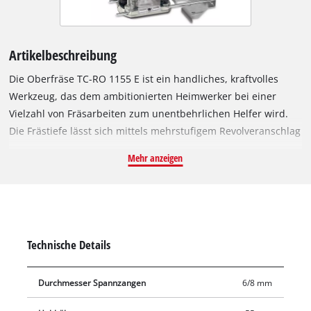
Artikelbeschreibung
Die Oberfräse TC-RO 1155 E ist ein handliches, kraftvolles
Werkzeug, das dem ambitionierten Heimwerker bei einer
Vielzahl von Fräsarbeiten zum unentbehrlichen Helfer wird.
Die Frästiefe lässt sich mittels mehrstufigem Revolveranschlag
schnell vorwählen und per Feineinstellung präzise justieren.
Mehr anzeigen
Ein Späneschild sorgt für zusätzliche Arbeitssicherheit. Dank
Drehzahl-Regelelektronik lässt sich die Funktion der Oberfräse
optimal an die Anforderungen von Material und Fräser
anpassen. Die Spindelarretierung ermöglicht einen schnellen,
mühelosen Werkzeugwechsel, wobei das ausgewogene Design
Technische Details
für sicheren Stand des Gerätes sorgt. Die Spannzange erlaubt
die Verwendung von Werkzeugen mit einem
Durchmesser Spannzangen
6/8 mm
Schaftdurchmesser von 6 mm oder 8 mm. Die
Staubabsaugung über einen Adapter sorgt für Ordnung und