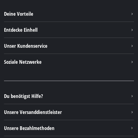
Deine Vorteile
Entdecke Einhell
Einhell Weltweit
Unser Kundenservice
Über uns
Kontakt
Soziale Netzwerke
Einhell Germany AG
Ersatzteile & Anleitungen
Facebook
FAQs
YouTube
Instagram
Du benötigst Hilfe?
TikTok
Unsere Versanddienstleister
Pinterest
Unsere Bezahlmethoden