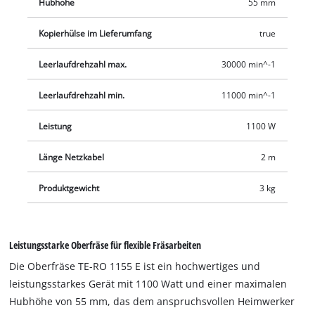
Hubhöhe
55 mm
Sauberkeit. Zum umfangreichen Zubehör der TC-RO 1155 E
gehören ebenso ein Parallelanschlag, eine Zirkelspitze, eine
Kopierhülse im Lieferumfang
true
Kopierhülse und das passende Werkzeug für den
Fräserwechsel.
Leerlaufdrehzahl max.
30000 min^-1
Leerlaufdrehzahl min.
11000 min^-1
Leistung
1100 W
Länge Netzkabel
2 m
Produktgewicht
3 kg
Leistungsstarke Oberfräse für flexible Fräsarbeiten
Die Oberfräse TE-RO 1155 E ist ein hochwertiges und
leistungsstarkes Gerät mit 1100 Watt und einer maximalen
Hubhöhe von 55 mm, das dem anspruchsvollen Heimwerker