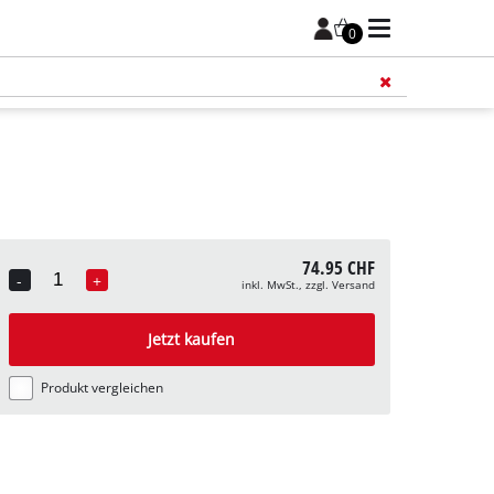
0
Füge 
74.95 CHF
-
+
inkl. MwSt., zzgl. Versand
Quantity
Jetzt kaufen
Produkt vergleichen