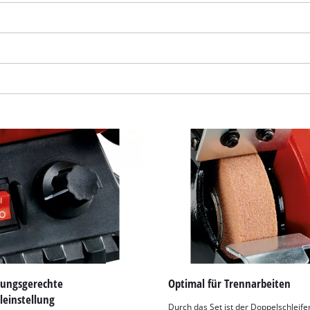
visitor. The website owner needs to setup
the site with their CMP to add this content
to the list of technologies used.
Powered by
Usercentrics Consent
Management Platform
ungsgerechte
Optimal für Trennarbeiten
leinstellung
Durch das Set ist der Doppelschleifer