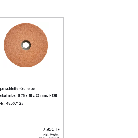
pelschleifer-Scheibe
eifscheibe, Ø 75 x 10 x 20 mm, K120
.Nr.: 49507125
7.95
CHF
Inkl. MwSt.,