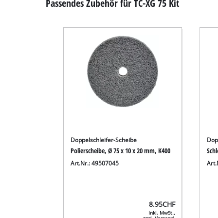
Passendes Zubehör für TC-XG 75 Kit
Doppelschleifer-Scheibe
Dop
Polierscheibe, Ø 75 x 10 x 20 mm, K400
Schl
Art.Nr.: 49507045
Art
8.95
CHF
Inkl. MwSt.,