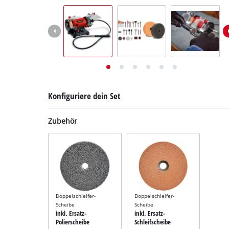
Deutsch
DE
Deutsch
English
Italiano
Français
Konfiguriere dein Set
Zubehör
Doppelschleifer-
Doppelschleifer-
Scheibe
Scheibe
inkl. Ersatz-
inkl. Ersatz-
Polierscheibe
Schleifscheibe