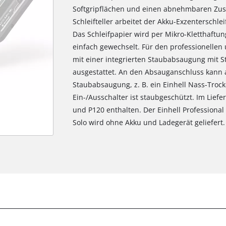
Softgripflächen und einen abnehmbaren Zus
Schleifteller arbeitet der Akku-Exzenterschl
Das Schleifpapier wird per Mikro-Kletthaftung
einfach gewechselt. Für den professionellen 
mit einer integrierten Staubabsaugung mit 
ausgestattet. An den Absauganschluss kann a
Staubabsaugung, z. B. ein Einhell Nass-Tro
Ein-/Ausschalter ist staubgeschützt. Im Liefe
und P120 enthalten. Der Einhell Professional 
Solo wird ohne Akku und Ladegerät geliefert. 
Wir benötigen deine Zustimmung, um
Google Maps laden zu können!
This content is not permitted to load due
to trackers that are not disclosed to the