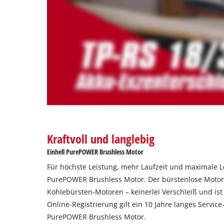
are
not
disclosed
to
the
visitor.
The
website
owner
needs
to
setup
the
Kraftvoll und langlebig
site
Einhell PurePOWER Brushless Motor
with
their
Für höchste Leistung, mehr Laufzeit und maximale 
CMP
PurePOWER Brushless Motor. Der bürstenlose Motor u
to
Kohlebürsten-Motoren – keinerlei Verschleiß und ist
add
Online-Registrierung gilt ein 10 Jahre langes Servic
this
PurePOWER Brushless Motor.
content