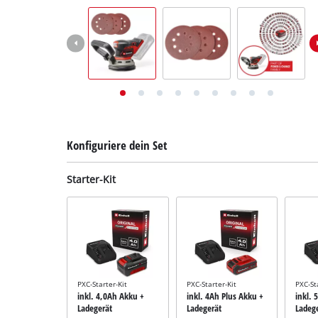
Deutsch
DE
Deutsch
English
Italiano
Français
Konfiguriere dein Set
Starter-Kit
PXC-Starter-Kit
PXC-Starter-Kit
PXC-St
inkl. 4,0Ah Akku +
inkl. 4Ah Plus Akku +
inkl. 
Ladegerät
Ladegerät
Ladeg