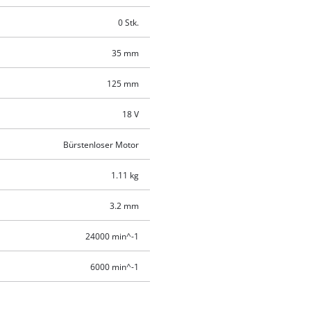
0 Stk.
35 mm
125 mm
18 V
Bürstenloser Motor
1.11 kg
3.2 mm
24000 min^-1
6000 min^-1