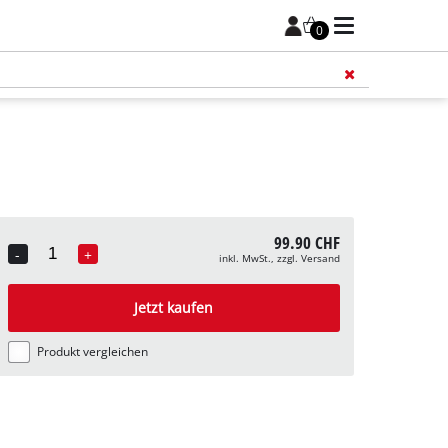
0
Füge 
99.90 CHF
-
+
inkl. MwSt., zzgl. Versand
Quantity
Jetzt kaufen
Produkt vergleichen