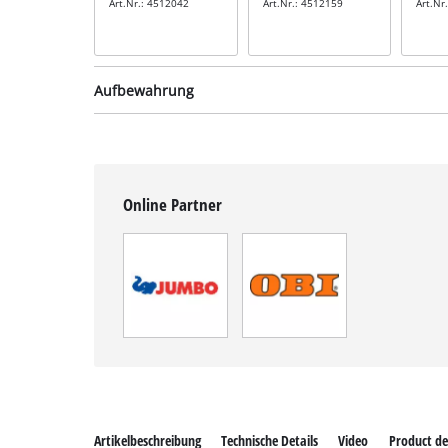
Art.Nr.: 4512042
Art.Nr.: 4512159
Art.Nr
Aufbewahrung
Online Partner
Systemkoffer
Systemkoffer
inkl. E-Case M
inkl. E-Case L
Art.Nr.: 4540021
Art.Nr.: 4540014
Artikelbeschreibung
Technische Details
Video
Product de