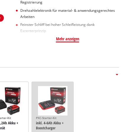
Registrierung
Drehzahlelektronik für material- & anwendungsgerechtes
Arbeiten
Feinster Schliff bei hoher Schleifleistung dank
Exzenterprinzip
Mehr anzeigen
arter-Kit
PXC-Starter-Kit
5,2Ah Akku +
inkl. 4-6Ah Akku +
erät
Boostcharger