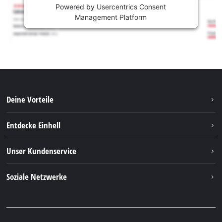
Powered by
Usercentrics Consent
Management Platform
Deine Vorteile
Entdecke Einhell
Einhell Weltweit
Unser Kundenservice
Über uns
Kontakt
Soziale Netzwerke
Einhell Germany AG
Ersatzteile & Anleitungen
Facebook
FAQs
YouTube