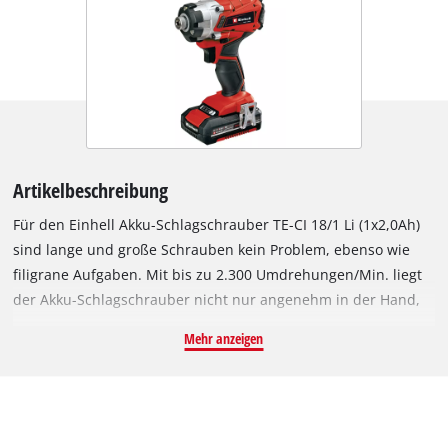
Artikelbeschreibung
Für den Einhell Akku-Schlagschrauber TE-CI 18/1 Li (1x2,0Ah)
sind lange und große Schrauben kein Problem, ebenso wie
filigrane Aufgaben. Mit bis zu 2.300 Umdrehungen/Min. liegt
der Akku-Schlagschrauber nicht nur angenehm in der Hand,
er lässt sich professionell und präzise einsetzen. Die
Mehr anzeigen
Drehzahlregelelektronik ist fein dosierbar und sorgt für
gefühlvolles Arbeiten auch bei filigranen Anforderungen. Das
geringe Rückdrehmoment schont die Handgelenke beim
Arbeiten. Kurz und leicht ist die Bauweise, die Softgripflächen