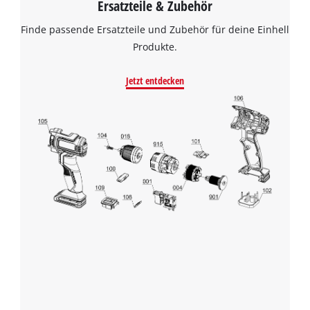
Ersatzteile & Zubehör
Finde passende Ersatzteile und Zubehör für deine Einhell
Produkte.
Jetzt entdecken
Wir benötigen deine Zustimmung, um
Google Maps laden zu können!
This content is not permitted to load due
to trackers that are not disclosed to the
visitor. The website owner needs to setup
the site with their CMP to add this content
to the list of technologies used.
Powered by
Usercentrics Consent
Management Platform