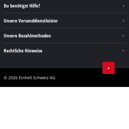
Instagram
Du benötigst Hilfe?
TikTok
Unsere Versanddienstleister
Pinterest
Unsere Bezahlmethoden
Rechtliche Hinweise
AGBs
Datenschutz
© 2026 Einhell Schweiz AG
Impressum
Compliance