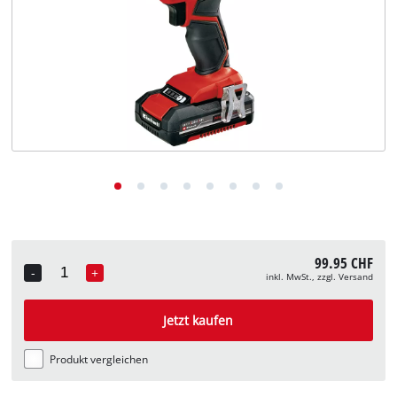
Deutsch
DE
Deutsch
English
Italiano
Français
99.95 CHF
-
+
inkl. MwSt., zzgl. Versand
Quantity
Jetzt kaufen
Produkt vergleichen