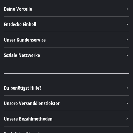
Deine Vorteile
Entdecke Einhell
Einhell Weltweit
Unser Kundenservice
Über uns
Kontakt
Soziale Netzwerke
Einhell Germany AG
Ersatzteile & Anleitungen
Facebook
FAQs
YouTube
Instagram
Du benötigst Hilfe?
TikTok
Unsere Versanddienstleister
Pinterest
Unsere Bezahlmethoden