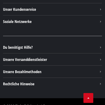
Einhell Weltweit
Unser Kundenservice
Über uns
Kontakt
Soziale Netzwerke
Einhell Germany AG
Ersatzteile & Anleitungen
Facebook
FAQs
YouTube
Instagram
Du benötigst Hilfe?
TikTok
Unsere Versanddienstleister
Pinterest
Unsere Bezahlmethoden
Rechtliche Hinweise
AGBs
Datenschutz