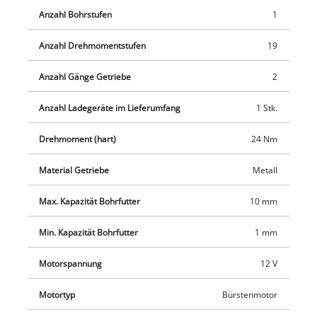
integrierte Wechsel-Akku ist sogar mit zahlreichen 12V-
Anzahl Bohrstufen
1
Geräten der Produktfamilie kompatibel. Das Gerät liegt dank
ergonomischer Softgrip-Flächen besonders angenehm und
Anzahl Drehmomentstufen
19
sicher in der Hand. Nach getaner Arbeit läst sich Akku-
Bohrschrauber im praktischen Transport- und
Anzahl Gänge Getriebe
2
Aufbewahrungskoffer verstauen.
Anzahl Ladegeräte im Lieferumfang
1 Stk.
Drehmoment (hart)
24 Nm
Material Getriebe
Metall
Max. Kapazität Bohrfutter
10 mm
Min. Kapazität Bohrfutter
1 mm
Motorspannung
12 V
Motortyp
Bürstenmotor