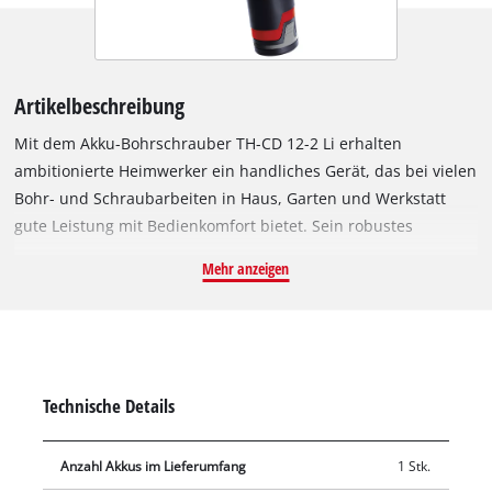
Artikelbeschreibung
Mit dem Akku-Bohrschrauber TH-CD 12-2 Li erhalten
ambitionierte Heimwerker ein handliches Gerät, das bei vielen
Bohr- und Schraubarbeiten in Haus, Garten und Werkstatt
gute Leistung mit Bedienkomfort bietet. Sein robustes
Zweigang-Metallgetriebe für hohes Drehmoment sorgt für
Mehr anzeigen
optimale Kraftübertragung des leistungs- und
drehmomentstarken Motors. Dieser wird von einem kräftigen
Lithium-Ionen Akku gespeist. Der Akku-Bohrschrauber TH-CD
12-2 Li ist mit einem einhülsigen Schnellspann-Bohrfutter mit
Quick-Stopp sowie automatischer Spindelarretierung
Technische Details
ausgestattet, was einen blitzschnellen Werkzeugwechsel ohne
Umgreifen ermöglicht. Die Drehmoment-Rutschkupplung
Anzahl Akkus im Lieferumfang
1 Stk.
verhindert das Überdrehen von Schrauben. Der im Griff