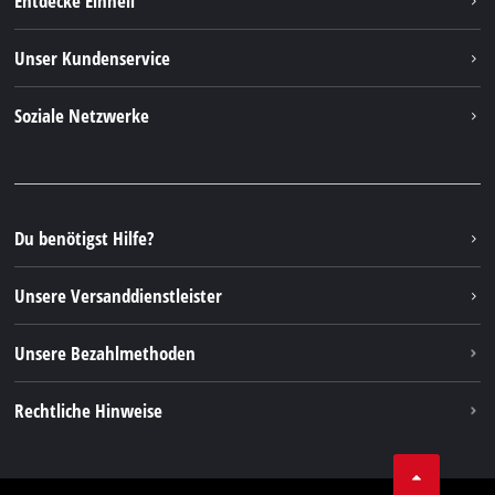
Entdecke Einhell
Deutsch
DE
Deutsch
Einhell Weltweit
Unser Kundenservice
English
Über uns
Kontakt
Italiano
Soziale Netzwerke
Einhell Germany AG
Ersatzteile & Anleitungen
Français
Facebook
FAQs
YouTube
Instagram
Du benötigst Hilfe?
TikTok
Unsere Versanddienstleister
Pinterest
Unsere Bezahlmethoden
Rechtliche Hinweise
AGBs
Datenschutz