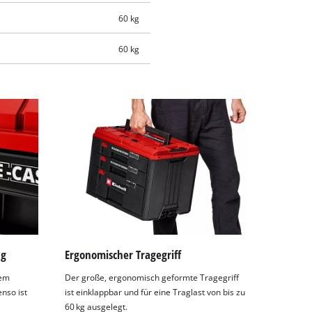
60 kg
60 kg
ng
Ergonomischer Tragegriff
nem
Der große, ergonomisch geformte Tragegriff
nso ist
ist einklappbar und für eine Traglast von bis zu
60 kg ausgelegt.