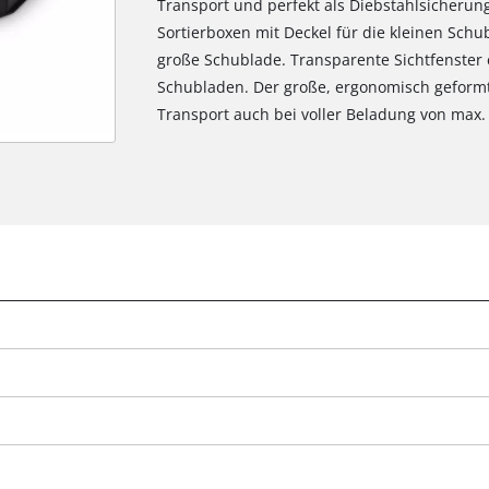
Transport und perfekt als Diebstahlsicherun
Sortierboxen mit Deckel für die kleinen Schu
große Schublade. Transparente Sichtfenster 
Schubladen. Der große, ergonomisch geformte
Transport auch bei voller Beladung von max. 
Wir benötigen deine Zustimmung, um
Google Maps laden zu können!
This content is not permitted to load due
to trackers that are not disclosed to the