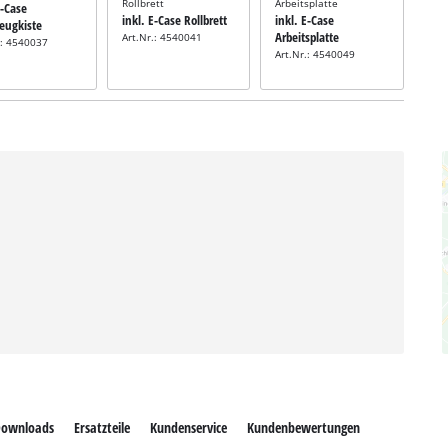
Rollbrett
Arbeitsplatte
E-Case
inkl. E-Case Rollbrett
inkl. E-Case
eugkiste
Arbeitsplatte
Art.Nr.: 4540041
.: 4540037
Art.Nr.: 4540049
ownloads
Ersatzteile
Kundenservice
Kundenbewertungen