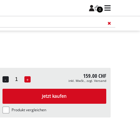
0
Füge 
159.00 CHF
-
+
inkl. MwSt., zzgl. Versand
Quantity
Jetzt kaufen
Produkt vergleichen