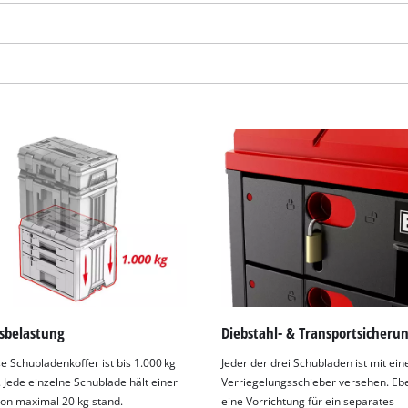
visitor. The website owner needs to setup
the site with their CMP to add this content
to the list of technologies used.
Powered by
Usercentrics Consent
Management Platform
sbelastung
Diebstahl- & Transportsicheru
e Schubladenkoffer ist bis 1.000 kg
Jeder der drei Schubladen ist mit ei
. Jede einzelne Schublade hält einer
Verriegelungsschieber versehen. Ebe
von maximal 20 kg stand.
eine Vorrichtung für ein separates