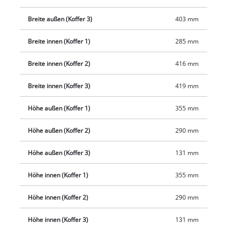
Vorhängeschlösser sorgen für sicheren Transport und
Breite außen (Koffer 3)
403 mm
einfache Handhabung. Die transparenten Sichtfenster an den
Deckeln ermöglichen eine klare Beschriftung des Inhalts,
Breite innen (Koffer 1)
285 mm
sodass in der rollenden Werkstatt alles seinen Platz hat. Der
Einhell E-Case Rolling Workshop SEALED ist die ideale Lösung
Breite innen (Koffer 2)
416 mm
für Profis und ambitionierte Heimwerker, die Wert auf
Breite innen (Koffer 3)
419 mm
Ordnung, Schutz und Mobilität legen. Gestapelt zum
Werkzeugtrolley sind die drei Koffer gemeinsam 44 cm lang,
Höhe außen (Koffer 1)
355 mm
40 cm breit und 70 cm hoch.
Höhe außen (Koffer 2)
290 mm
Höhe außen (Koffer 3)
131 mm
Höhe innen (Koffer 1)
355 mm
Höhe innen (Koffer 2)
290 mm
Höhe innen (Koffer 3)
131 mm