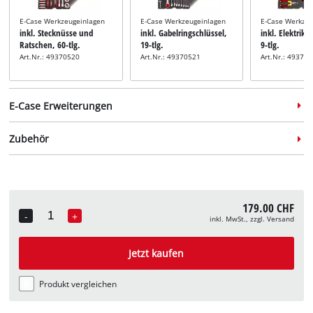
E-Case Werkzeugeinlagen
E-Case Werkzeugeinlagen
E-Case Werkzeu
inkl. Stecknüsse und
inkl. Gabelringschlüssel,
inkl. Elektrik
Ratschen, 60-tlg.
19-tlg.
9-tlg.
Art.Nr.: 49370520
Art.Nr.: 49370521
Art.Nr.: 49370
E-Case Erweiterungen
Zubehör
Sortierbox
Systemkoffer
Systemkoffer
179.00 CHF
inkl. Half Size
inkl. E-Case Tasche
inkl. E-Case
-
+
inkl. MwSt., zzgl. Versand
Quantity
Sortierboxen
Werkzeugkiste
Art.Nr.: 4540036
Halterung
Halterung
Halterung
Art.Nr.: 4540048
Art.Nr.: 45400
inkl. E-Case
inkl. E-Case
inkl. E-Case
Jetzt kaufen
Flaschenhalter
Akkuhalterung
Wasserwaagen
Art.Nr.: 4540062
Art.Nr.: 4540065
Art.Nr.: 45400
Produkt vergleichen