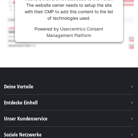
The website owner needs to setup the site
with their CMP to add this content to the list
of technologies used.
Powered by
Usercentrics Consent
Management Platform
Deine Vorteile
Entdecke Einhell
Einhell Weltweit
Unser Kundenservice
Über uns
Kontakt
Soziale Netzwerke
Einhell Germany AG