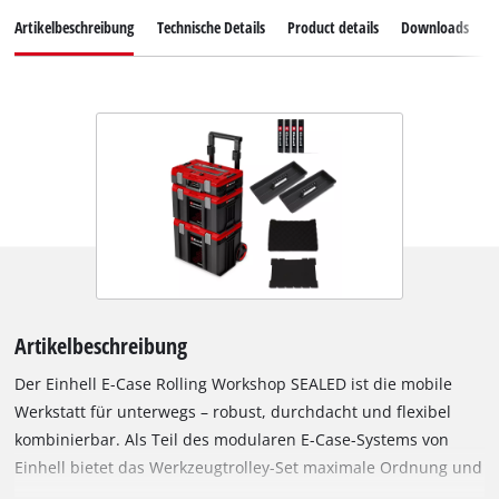
Artikelbeschreibung
Technische Details
Product details
Downloads
E
Artikelbeschreibung
Der Einhell E-Case Rolling Workshop SEALED ist die mobile
Werkstatt für unterwegs – robust, durchdacht und flexibel
kombinierbar. Als Teil des modularen E-Case-Systems von
Einhell bietet das Werkzeugtrolley-Set maximale Ordnung und
Schutz für Maschinen, Werkzeuge und Zubehör. Das Set