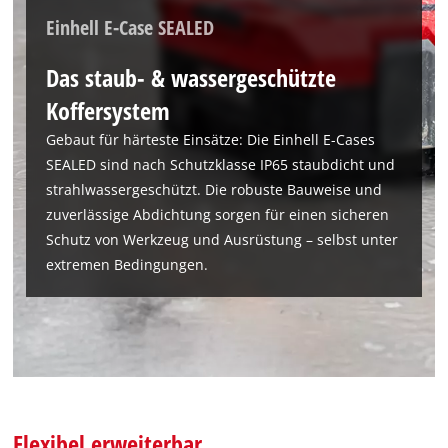
the site with their CMP to add this content
Einhell E-Case SEALED
to the list of technologies used.
Das staub- & wassergeschützte
Powered by
Usercentrics Consent
Management Platform
Koffersystem
Gebaut für härteste Einsätze: Die Einhell E-Cases
SEALED sind nach Schutzklasse IP65 staubdicht und
strahlwassergeschützt. Die robuste Bauweise und
zuverlässige Abdichtung sorgen für einen sicheren
Schutz von Werkzeug und Ausrüstung – selbst unter
extremen Bedingungen.
Flexibel erweiterbar