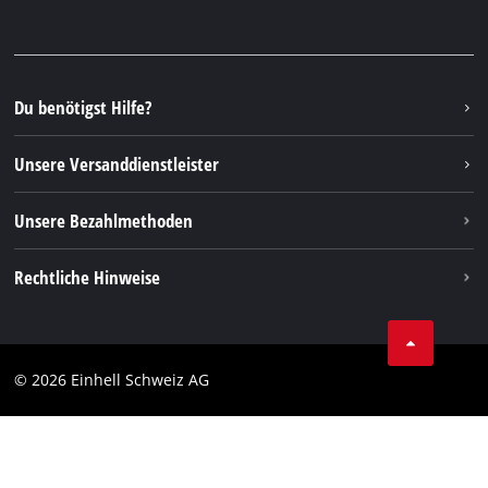
Ersatzteile & Anleitungen
Facebook
FAQs
YouTube
Instagram
Du benötigst Hilfe?
TikTok
Unsere Versanddienstleister
Pinterest
Unsere Bezahlmethoden
Rechtliche Hinweise
AGBs
Datenschutz
© 2026 Einhell Schweiz AG
Impressum
Compliance