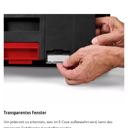
to
the
list
of
technologies
used.
Powered
by
Usercentrics
Consent
Management
Platform
Transparentes Fenster
Um jederzeit zu erkennen, was im E-Case aufbewahrt wird, kann das
integrierte Sichtfenster beschriftet werden.