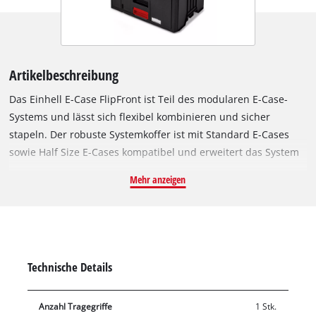
Artikelbeschreibung
Das Einhell E-Case FlipFront ist Teil des modularen E-Case-
Systems und lässt sich flexibel kombinieren und sicher
stapeln. Der robuste Systemkoffer ist mit Standard E-Cases
sowie Half Size E-Cases kompatibel und erweitert das System
um eine praktische Frontlader-Lösung. Dank der FlipFront-
Mehr anzeigen
Klappe ist der Zugriff auf Maschinen, Akku-Geräte und
Zubehör jederzeit möglich – auch im gestapelten Zustand,
ähnlich wie bei einem Wandschrank. Mit einer Größe von 34 ×
44 × 33 cm und einer Innenhöhe von 24,5 cm bietet das E-
Case FlipFront ausreichend Platz für größere Maschinen,
Technische Details
Werkzeuge und Zubehör. Gefertigt aus hochwertigem
Polypropylen, überzeugt der Koffer durch hohe Belastbarkeit,
Anzahl Tragegriffe
1 Stk.
Hitzebeständigkeit und Schlagresistenz. Über den stabilen,