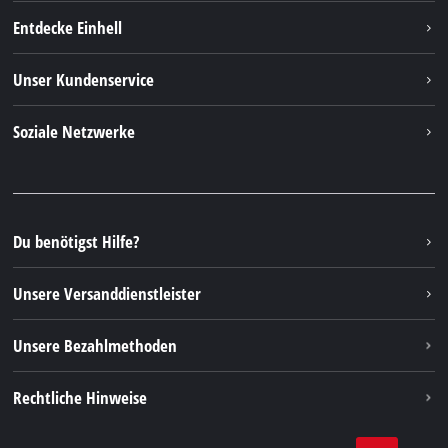
Entdecke Einhell
Einhell Weltweit
Unser Kundenservice
Über uns
Kontakt
Soziale Netzwerke
Einhell Germany AG
Ersatzteile & Anleitungen
Facebook
FAQs
YouTube
Instagram
Du benötigst Hilfe?
TikTok
Unsere Versanddienstleister
Pinterest
Unsere Bezahlmethoden
Rechtliche Hinweise
AGBs