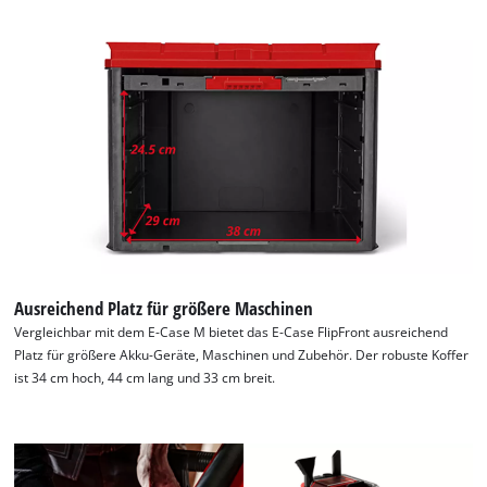
Google Maps laden zu können!
This content is not permitted to load due
to trackers that are not disclosed to the
visitor. The website owner needs to setup
the site with their CMP to add this content
to the list of technologies used.
Powered by
Usercentrics Consent
Management Platform
Ausreichend Platz für größere Maschinen
Vergleichbar mit dem E-Case M bietet das E-Case FlipFront ausreichend
Platz für größere Akku-Geräte, Maschinen und Zubehör. Der robuste Koffer
ist 34 cm hoch, 44 cm lang und 33 cm breit.