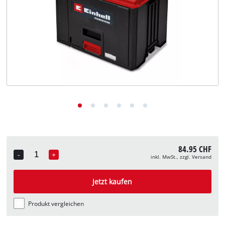
Deutsch
DE
Deutsch
English
Italiano
Français
84.95 CHF
-
+
inkl. MwSt., zzgl. Versand
Quantity
Jetzt kaufen
Produkt vergleichen