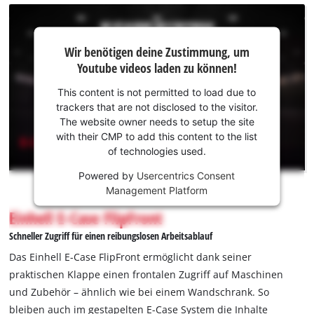
Wir
Wir benötigen deine Zustimmung, um
benötigen
Youtube videos laden zu können!
deine
Zustimmung,
This content is not permitted to load due to
um Youtube
trackers that are not disclosed to the visitor.
laden zu
The website owner needs to setup the site
können!
with their CMP to add this content to the list
of technologies used.
This
Powered by
Usercentrics Consent
content
Management Platform
is
not
Einhell E-Case FlipFront
permitted
Schneller Zugriff für einen reibungslosen Arbeitsablauf
to
load
Das Einhell E-Case FlipFront ermöglicht dank seiner
due
praktischen Klappe einen frontalen Zugriff auf Maschinen
to
und Zubehör – ähnlich wie bei einem Wandschrank. So
trackers
bleiben auch im gestapelten E-Case System die Inhalte
that