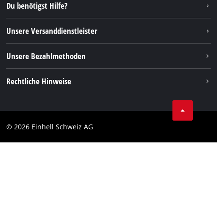
Instagram
Du benötigst Hilfe?
TikTok
Unsere Versanddienstleister
Pinterest
Unsere Bezahlmethoden
Rechtliche Hinweise
AGBs
Datenschutz
© 2026 Einhell Schweiz AG
Impressum
Compliance