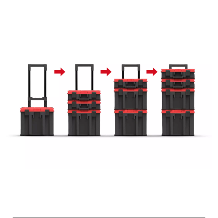
to trackers that are not disclosed to the
visitor. The website owner needs to setup
the site with their CMP to add this content
to the list of technologies used.
Powered by
Usercentrics Consent
Management Platform