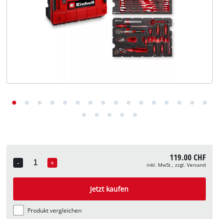
Deutsch
DE
Deutsch
English
Italiano
Français
119.00 CHF
-
+
inkl. MwSt., zzgl. Versand
Quantity
Jetzt kaufen
Produkt vergleichen