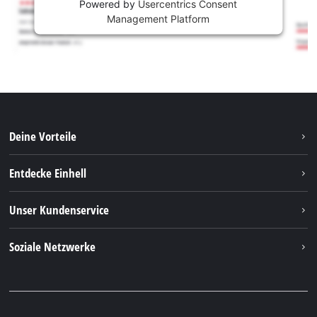
Powered by
Usercentrics Consent
Management Platform
Deine Vorteile
Entdecke Einhell
Einhell Weltweit
Unser Kundenservice
Über uns
Kontakt
Soziale Netzwerke
Einhell Germany AG
Ersatzteile & Anleitungen
Facebook
FAQs
YouTube