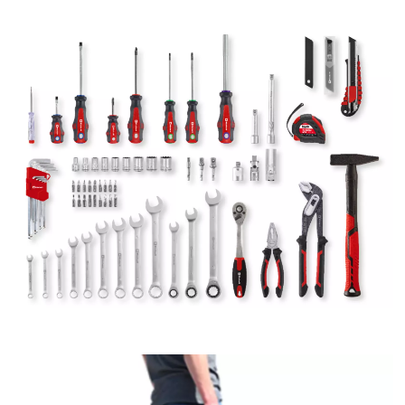
TÜV-geprüften Phasenprüfer für Spannungen zwischen 200-
250 Volt. Während der Sechskant-Stiftschlüssel-Satz in den
Größen 1,5 / 2 / 2,5 / 3 / 4 / 5 / 6 / 8 / 10 mm ideal für
Innensechskantschrauben ist, sorgen 18 Bits in 25 mm für alle
gängigen Schraubprofile wie Phillips, Pozidriv, Torx und Hex.
Zudem enthält das Werkzeugkoffer-Set neun Steckschlüssel
mit der Schlüsselweite von 6 / 8 / 10 / 11 / 12 / 13 / 15 / 17 / 19
mm für Sechskantschrauben und -muttern, ein
Abbrechklingenmesser mit zehn Ersatzklingen in 18 mm,
neun Gabelringschlüssel in den Größen 6 / 7 / 8 / 11 / 12 / 14 /
15 / 16 / 19 mm sowie drei Ring-Ratschenschlüssel in 10 / 13 /
17 mm für festsitzende Verbindungen. Ergänzt wird die
Auswahl durch eine Umschaltknarre mit Rechts- und
Linkslauf, 3/8" Antrieb, 72 Zähnen und einem
Entriegelungsknopf für Nüsse. Zusätzlich beinhaltet das
Einhell Set ein 3 m langes Rollbandmaß für exakte Messungen
und einen Zündkerzeneinsatz mit 16 mm Durchmesser für
Wartungsarbeiten am Auto. Der Drei-Wege-Adapter, drei