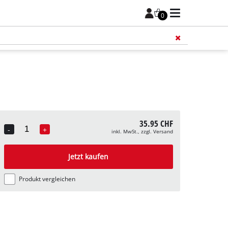
0
Füge 
35.95 CHF
-
+
inkl. MwSt., zzgl. Versand
Quantity
Jetzt kaufen
Produkt vergleichen