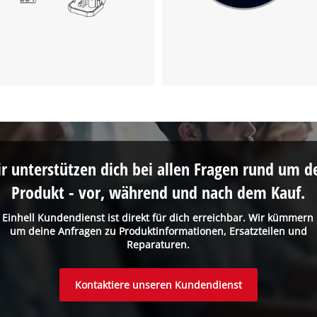
Wir benötigen deine Zustimmung, um
Google Maps laden zu können!
This content is not permitted to load due
to trackers that are not disclosed to the
visitor. The website owner needs to setup
the site with their CMP to add this content
r unterstützen dich bei allen Fragen rund um d
to the list of technologies used.
Produkt - vor, während und nach dem Kauf.
Powered by
Usercentrics Consent
Management Platform
 Einhell Kundendienst ist direkt für dich erreichbar. Wir kümmern
um deine Anfragen zu Produktinformationen, Ersatzteilen und
Reparaturen.
Kontaktiere unseren Kundendienst