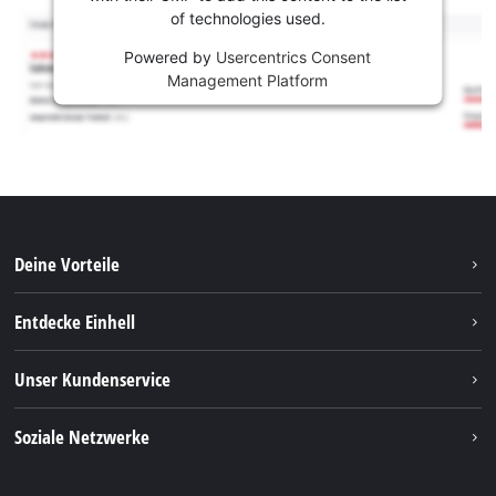
of technologies used.
Powered by
Usercentrics Consent
Management Platform
Deine Vorteile
Entdecke Einhell
Einhell Weltweit
Unser Kundenservice
Über uns
Kontakt
Soziale Netzwerke
Einhell Germany AG
Ersatzteile & Anleitungen
Facebook
FAQs