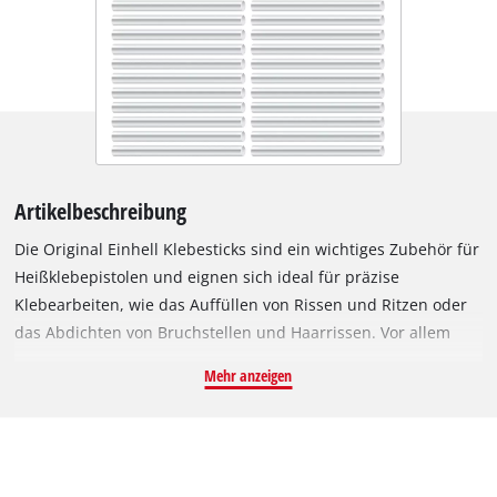
Artikelbeschreibung
Die Original Einhell Klebesticks sind ein wichtiges Zubehör für
Heißklebepistolen und eignen sich ideal für präzise
Klebearbeiten, wie das Auffüllen von Rissen und Ritzen oder
das Abdichten von Bruchstellen und Haarrissen. Vor allem
zum Basteln ist die Heißklebepistole mit Klebestick ein
Mehr anzeigen
absolutes Must-have. Die transparenten Sticks können unter
anderem zum Kleben von Papier, Pappe, Stoff, Leder, Holz,
Kunststoff, Schaumstoff und Stein verwendet werden. Sie sind
schnell schmelzend ab einer Temperatur von 85 °C und