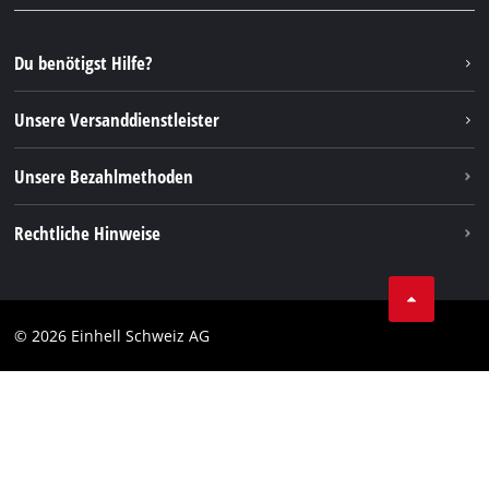
YouTube
Instagram
Du benötigst Hilfe?
TikTok
Unsere Versanddienstleister
Pinterest
Unsere Bezahlmethoden
Rechtliche Hinweise
AGBs
Datenschutz
© 2026 Einhell Schweiz AG
Impressum
Compliance