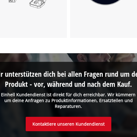
Wir benötigen deine Zustimmung, um
Google Maps laden zu können!
This content is not permitted to load due
to trackers that are not disclosed to the
visitor. The website owner needs to setup
the site with their CMP to add this content
r unterstützen dich bei allen Fragen rund um d
to the list of technologies used.
Produkt - vor, während und nach dem Kauf.
Powered by
Usercentrics Consent
Management Platform
 Einhell Kundendienst ist direkt für dich erreichbar. Wir kümmern
um deine Anfragen zu Produktinformationen, Ersatzteilen und
Reparaturen.
Kontaktiere unseren Kundendienst