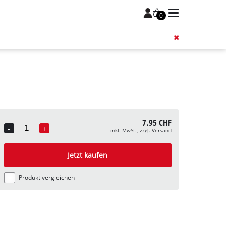
0
Füge 
7.95 CHF
-
+
inkl. MwSt., zzgl. Versand
Quantity
Jetzt kaufen
Produkt vergleichen