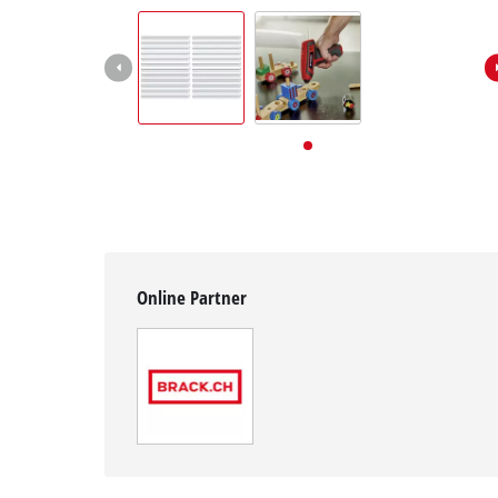
Deutsch
DE
Deutsch
English
Italiano
Français
Online Partner