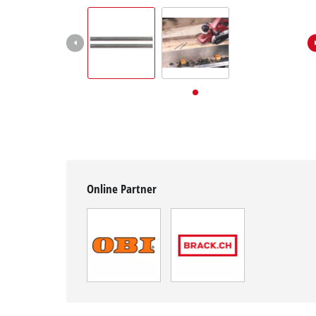
Deutsch
DE
Deutsch
English
Italiano
Français
Online Partner