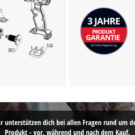
Wir benötigen deine Zustimmung, um
Google Maps laden zu können!
This content is not permitted to load due
to trackers that are not disclosed to the
visitor. The website owner needs to setup
the site with their CMP to add this content
to the list of technologies used.
Powered by
Usercentrics Consent
Management Platform
r unterstützen dich bei allen Fragen rund um d
Produkt - vor, während und nach dem Kauf.