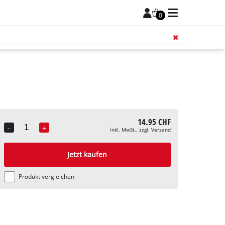
0
Füge 
14.95 CHF
-
+
inkl. MwSt., zzgl. Versand
Quantity
Jetzt kaufen
Produkt vergleichen