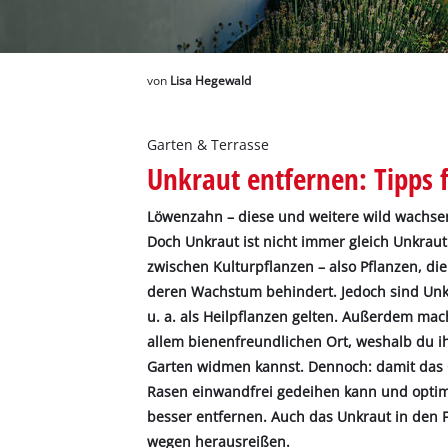
Deutsch
DE
Deutsch
English
von
Lisa Hegewald
Garten & Terrasse
Unkraut entfernen: Tipps 
Löwenzahn – diese und weitere wild wachse
Doch Unkraut ist nicht immer gleich Unkraut. 
zwischen Kulturpflanzen – also Pflanzen, di
deren Wachstum behindert. Jedoch sind Unkr
u. a. als Heilpflanzen gelten. Außerdem mac
allem bienenfreundlichen Ort, weshalb du ih
Garten widmen kannst. Dennoch: damit das 
Rasen einwandfrei gedeihen kann und optima
besser entfernen. Auch das Unkraut in den Fu
wegen herausreißen.