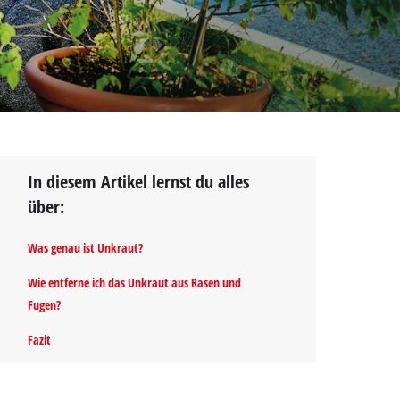
In diesem Artikel lernst du alles
über:
Was genau ist Unkraut?
Wie entferne ich das Unkraut aus Rasen und
Fugen?
Fazit