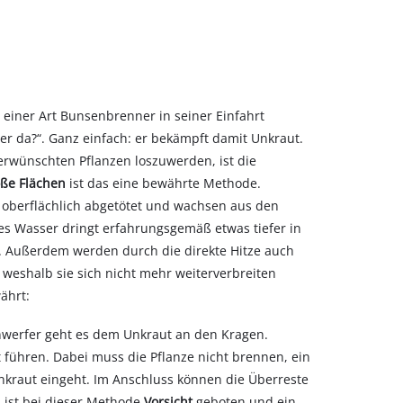
 einer Art Bunsenbrenner in seiner Einfahrt
er da?“. Ganz einfach: er bekämpft damit Unkraut.
erwünschten Pflanzen loszuwerden, ist die
oße Flächen
ist das eine bewährte Methode.
 oberflächlich abgetötet und wachsen aus den
s Wasser dringt erfahrungsgemäß etwas tiefer in
b. Außerdem werden durch die direkte Hitze auch
 weshalb sie sich nicht mehr weiterverbreiten
ährt:
nwerfer geht es dem Unkraut an den Kragen.
führen. Dabei muss die Pflanze nicht brennen, ein
nkraut eingeht. Im Anschluss können die Überreste
 ist bei dieser Methode
Vorsicht
geboten und ein