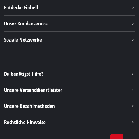
Entdecke Einhell
Einhell Weltweit
Unser Kundenservice
Über uns
Kontakt
Soziale Netzwerke
Einhell Germany AG
Ersatzteile & Anleitungen
Facebook
FAQs
YouTube
Instagram
Du benötigst Hilfe?
TikTok
Unsere Versanddienstleister
Pinterest
Unsere Bezahlmethoden
Rechtliche Hinweise
AGBs