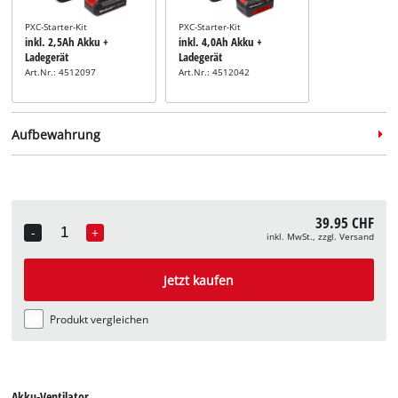
PXC-Starter-Kit
PXC-Starter-Kit
inkl. 2,5Ah Akku +
inkl. 4,0Ah Akku +
Ladegerät
Ladegerät
Art.Nr.: 4512097
Art.Nr.: 4512042
Aufbewahrung
39.95 CHF
-
+
inkl. MwSt., zzgl. Versand
Quantity
Systemkoffer
Systemkoffer
Systemkoffer
inkl. E-Case S
inkl. E-Case M
inkl. E-Case L
Jetzt kaufen
Art.Nr.: 4540011
Art.Nr.: 4540021
Art.Nr.: 45400
Produkt vergleichen
Akku-Ventilator