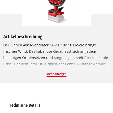
Artikelbeschreibung
Der Einhell Akku-Ventilator GC-CF 18/110 Li-Solo bringt
frischen Wind. Das kabellose Gerät lässt sich an jedem
beliebigen Ort einsetzen und sorgt so jederzeit für eine kühle
Brise. Der Ventilator ist Mitglied der Power X-Change-Familie.
Angetrieben wird das Gerät von einem Einhell Brushless
Mehr anzeigen
Motor. Dieser bürstenlose Motor bietet mehr Kraft und eine
längere Laufzeit als herkömmliche Kohlebürsten-Motoren.
Nach einer Online-Registrierung gelten 10 Jahre Garantie auf
den Brushless-Motor. Der kompakte und tragbare Akku-
Ventilator ist sowohl für Außen-, als auch Inneneinsätze
Technische Details
gedacht. Dank seiner gummierten Halteklammer kann der