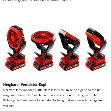
Ladegerät geliefert. Diese sind separat erhältlich.
Wir benötigen deine Zustimmung, um
Neigbarer Ventilator-Kopf
Google Maps laden zu können!
Der Ventilatorkopf des Luftkühlers lässt sich um seine eigene Achse um
insgesamt bis zu 300° nach hinten und vorne neigen. Die gewünschte
This content is not permitted to load due
Richtung des Ventilators kann dabei beliebig und kontinuierlich eingestellt
to trackers that are not disclosed to the
werden.
visitor. The website owner needs to setup