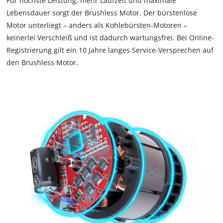
Für höchste Leistung, mehr Laufzeit und maximale
due
Lebensdauer sorgt der Brushless Motor. Der bürstenlose
to
Motor unterliegt – anders als Kohlebürsten-Motoren –
trackers
keinerlei Verschleiß und ist dadurch wartungsfrei. Bei Online-
that
are
Registrierung gilt ein 10 Jahre langes Service-Versprechen auf
not
den Brushless Motor.
disclosed
to
the
visitor.
The
website
owner
needs
to
setup
the
site
with
their
CMP