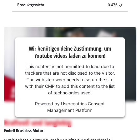
Produktgewicht
0.476 kg
Wir
Wir benötigen deine Zustimmung, um
benötigen
Youtube videos laden zu können!
deine
Zustimmung,
This content is not permitted to load due to
um Youtube
trackers that are not disclosed to the visitor.
laden zu
The website owner needs to setup the site
können!
with their CMP to add this content to the list
of technologies used.
This
Powered by
Usercentrics Consent
content
Management Platform
is
not
Kraftvoll und langlebig
permitted
Einhell Brushless Motor
to
load